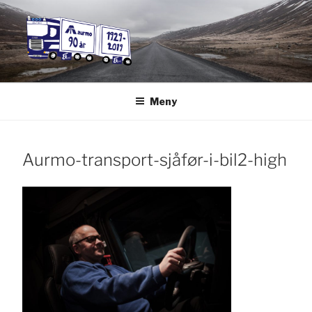
Gå
til
innhold
AURMO
Norsk transportfirma for bedrifter og privatpersoner
Meny
TRANSPORT
Aurmo-transport-sjåfør-i-bil2-high